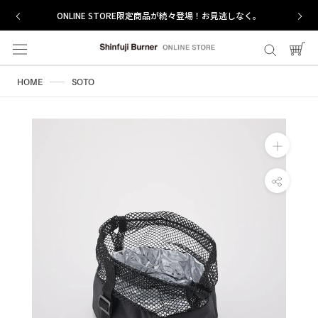
ス
ONLINE STORE限定商品が続々登場！お見逃しなく。
キ
ッ
プ
し
HOME
SOTO
て
コ
ン
テ
ン
ツ
に
移
動
す
る