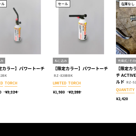
ール
セール
在庫なし
込み
ねじ込み
充填式 / そ
定カラー】パワートーチ
【限定カラー】パワートーチ
【限定カ
チ ACTI
32BK
RZ-820BBK
ルド
RZ-5
ED
TORCH
LIMITED
TORCH
QUANTITY
0
¥3,124
¥1,980
¥2,288
¥2,420