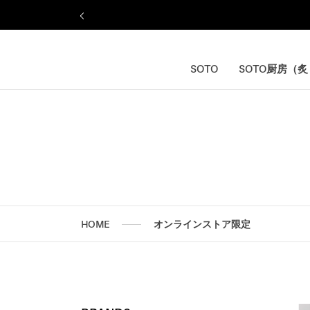
ス
キ
ッ
プ
し
SOTO
SOTO厨房（
SOTO
SOTO厨房（
て
コ
ン
テ
ン
ツ
に
移
動
す
HOME
オンラインストア限定
る