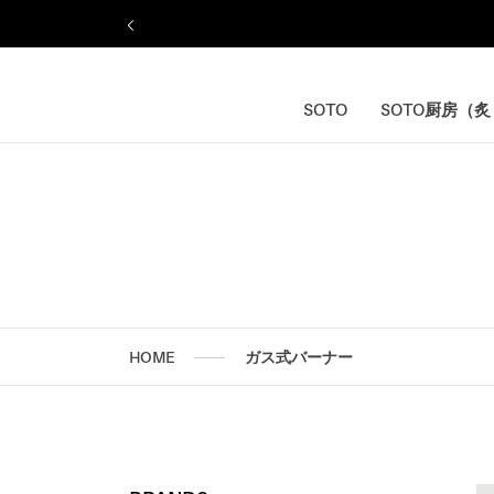
ス
キ
ッ
プ
し
SOTO
SOTO厨房（
SOTO
SOTO厨房（
て
コ
ン
テ
ン
ツ
に
移
動
す
HOME
ガス式バーナー
る