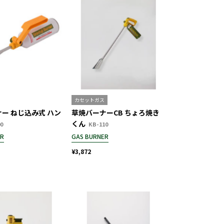
カセットガス
ー ねじ込み式 ハン
草焼バーナーCB ちょろ焼き
くん
0
KB-110
ER
GAS BURNER
¥3,872