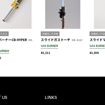
ットガス
充填式 / その他
充填式 / そ
ーナーCB HYPER
スライドガストーチ
スライド
KB-
KB-411C
GAS BURNER
GAS BURN
BURNER
¥3,212
¥1,936
6
 US
LINKS