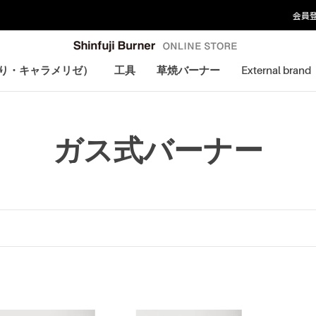
会員登録で＋1年延長保証
炙り・キャラメリゼ）
工具
草焼バーナー
External brand
炙り・キャラメリゼ）
ガス式バーナー