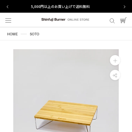
ス
上げで送料無料
【期間限定】メルマガ登録で5%オフ
キ
ッ
プ
し
HOME
SOTO
て
コ
ン
テ
ン
ツ
に
移
動
す
る