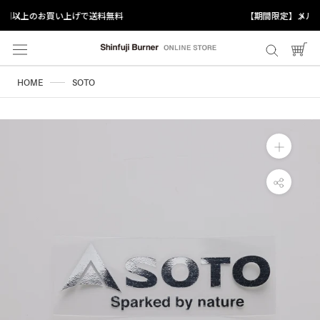
ス
【期間限定】メルマガ登録で5%オフクーポン配布中！
キ
ッ
プ
し
HOME
SOTO
て
コ
ン
テ
ン
ツ
に
移
動
す
る