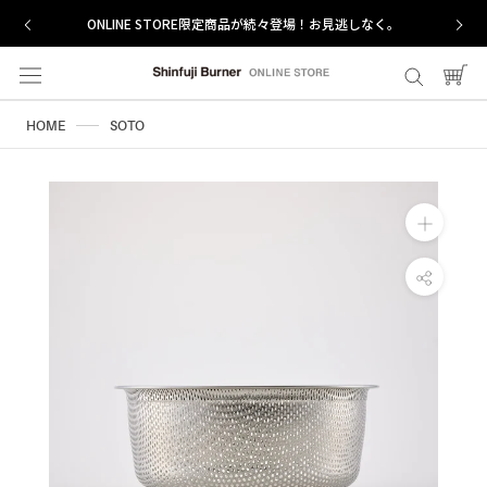
ス
ONLINE STORE限定商品が続々登場！お見逃しなく。
キ
ッ
プ
し
HOME
SOTO
て
コ
ン
テ
ン
ツ
に
移
動
す
る