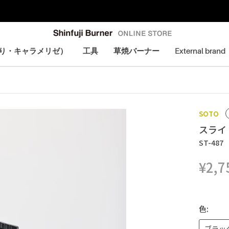
【期間限定】メルマガ登録で5%オフクーポン配布中！
炙り・キャラメリゼ）
工具
草焼バーナー
External brand
炙り・キャラメリゼ）
SOTO
スライ
ST-487
¥2,7
色:
ブラッ