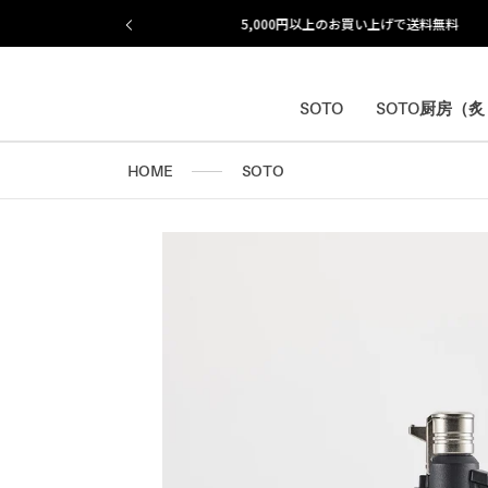
ス
キ
ッ
プ
し
SOTO
SOTO厨房（
SOTO
SOTO厨房（
て
コ
HOME
SOTO
ン
テ
ン
ツ
に
移
動
す
る