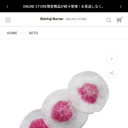
ス
ONLINE STORE限定商品が続々登場！お見逃しなく。
キ
ッ
プ
し
HOME
SOTO
て
コ
ン
テ
ン
ツ
に
移
動
す
る