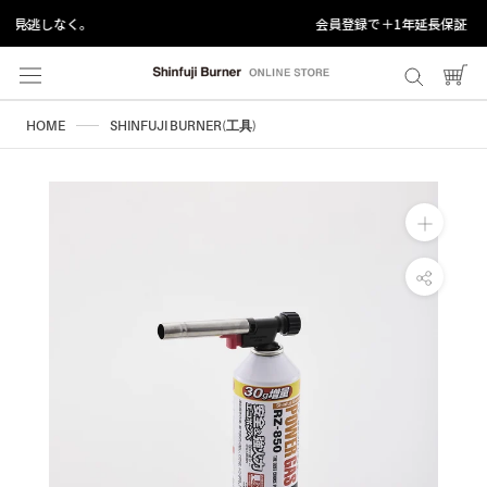
ス
会員登録で＋1年延長保証
キ
ッ
プ
し
HOME
SHINFUJI BURNER(工具)
て
コ
ン
テ
ン
ツ
に
移
動
す
る