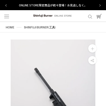
ス
ONLINE STORE限定商品が続々登場！お見逃しなく。
キ
ッ
プ
し
HOME
SHINFUJI BURNER(工具)
て
コ
ン
テ
ン
ツ
に
移
動
す
る