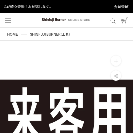
ス
。
会員登録で＋1年延長保証
キ
ッ
プ
し
HOME
SHINFUJI BURNER(工具)
て
コ
ン
テ
ン
ツ
に
移
動
す
る