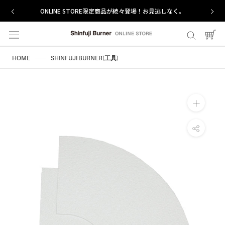
ス
ONLINE STORE限定商品が続々登場！お見逃しなく。
キ
ッ
プ
し
HOME
SHINFUJI BURNER(工具)
て
コ
ン
テ
ン
ツ
に
移
動
す
る