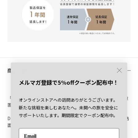
商品詳細
メルマガ登録で
5%offクーポン配布中！
「ロードマーキング」は駐車場などの路面に専用のシートを設
オンラインストアへの訪問ありがとうございます。
置後、バーナーで加熱し溶着させる路面標示材です。
新たな挑戦を楽しむあなたへ。未開への旅を安全に
サポートいたします。期間限定でクーポン配布中。
DIY(自分)で簡単に強力に、比較的低コストで「プロ並み」の路
面標示施工ができます。