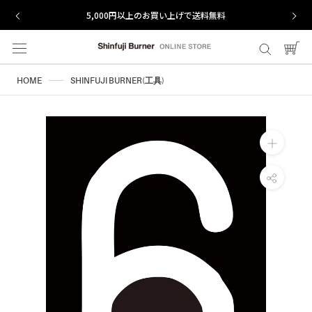
ス
5,000円以上のお買い上げで送料無料
キ
ッ
プ
し
HOME
SHINFUJI BURNER(工具)
て
コ
ン
テ
ン
ツ
に
移
動
す
る