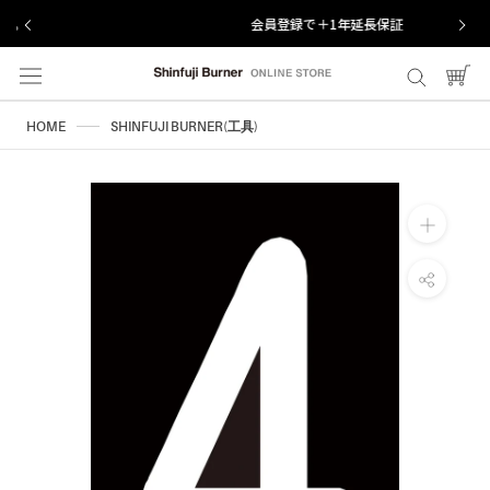
ス
会員登録で＋1年延長保証
キ
ッ
プ
し
HOME
SHINFUJI BURNER(工具)
て
コ
ン
テ
ン
ツ
に
移
動
す
る