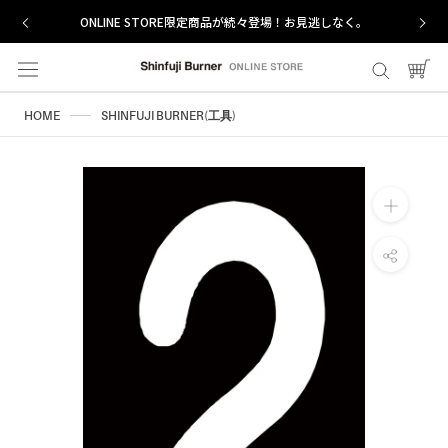
ス
ONLINE STORE限定商品が続々登場！お見逃しなく。
キ
ッ
プ
し
HOME
SHINFUJI BURNER(工具)
て
コ
ン
テ
ン
ツ
に
移
動
す
る