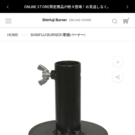
ス
ONLINE STORE限定商品が続々登場！お見逃しなく。
キ
ッ
プ
し
HOME
SHINFUJI BURNER(草焼バーナー)
て
コ
ン
テ
ン
ツ
に
移
動
す
る