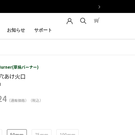
お知らせ
サポート
お知らせ
サポート
i Burner(草焼バーナー)
穴あけ火口
N
24
（通販価格）（税込）
50mm
75mm
100mm