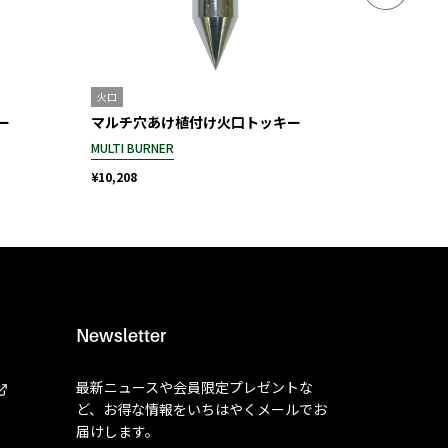
火口
火口
ー
マルチ穴あけ植付け火口トッキー
マルチ穴
MULTI BURNER
MULTI BUR
¥10,208
¥10,208
Newsletter
最新ニュースや会員限定プレゼントな
ど、お得な情報をいちはやくメールでお
届けします。