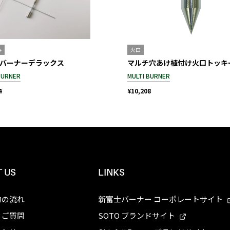
み
火口
バーナーデラックス
マルチ穴あけ植付け火口トッキ
BURNER
MULTI BURNER
4
¥10,208
 US
LINKS
物の流れ
新富士バーナー コーポレートサイト
るご質問
SOTO ブランドサイト