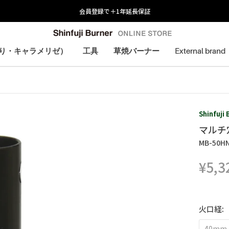
会員登録で＋1年延長保証
炙り・キャラメリゼ）
工具
草焼バーナー
External brand
炙り・キャラメリゼ）
Shinfuj
マルチ
MB-50H
¥5,3
火口経:
40mm