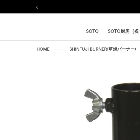
ス
キ
ッ
プ
し
SOTO
SOTO厨房（
SOTO
SOTO厨房（
て
コ
HOME
SHINFUJI BURNER(草焼バーナー)
ン
テ
ン
ツ
に
移
動
す
る