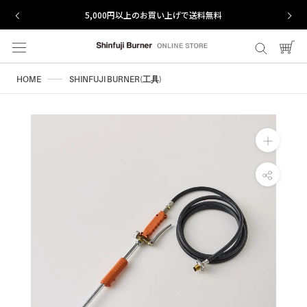
ス
5,000円以上のお買い上げで送料無料
【期
キ
ッ
プ
し
HOME
SHINFUJI BURNER(工具)
て
コ
ン
テ
ン
ツ
に
移
動
す
る