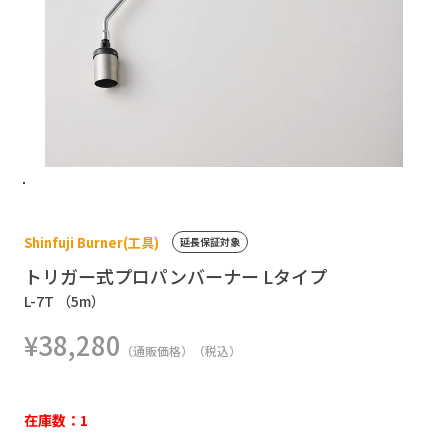
Shinfuji Burner(工具)
延長保証対象
トリガー式プロパンバーナー Lタイプ
L-7T （5m）
¥38,280
（通販価格）（税込）
在庫数：1