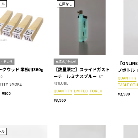
ール
在庫なし
品・その他
充填式 / その他
【ONLIN
ークウッド 業務用360g
【数量限定】スライドガスト
プボトル
ーチ ルミナスブルー
50
ST-
QUANTITY
487LUBL
TITY
SMOKE
TABLE OT
QUANTITY
LIMITED
TORCH
¥900
¥2,980
¥3,960
ール