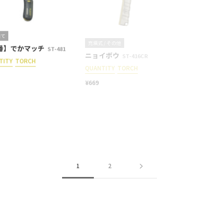
捨て
充填式 / その他
【完売】F
番】でかマッチ
ニョイボウ
ョンポー
ST-481
ST-416CR
TITY
TORCH
QUANTITY
TORCH
ST-3301CT
QUANTITY
¥669
¥1,760
1
2