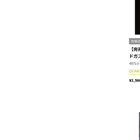
充填式
【完
ドガ
487LU
QUAN
¥3,96