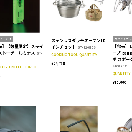
 / その他
カセットガス
ステンレスダッチオーブン10
売】【数量限定】スライ
【完売】
インチセット
ST-910HDS
ストーチ ルミナス
ーブ Ra
ST-
COOKING TOOL
QUANTITY
ボ スポー
¥24,750
340PSCC
TITY
LIMITED
TORCH
QUANTITY
0
¥11,000