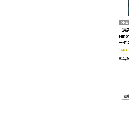
OD缶
【完売
Hin
ータ
LANT
¥13,2
在