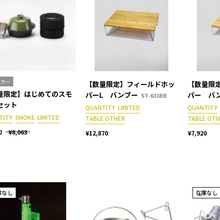
ーカー
【数量限定】フィールドホッ
【数量限
量限定】はじめてのスモ
パーL バンブー
パー バ
ST-631BB
セット
QUANTITY
LIMITED
QUANTITY
TITY
SMOKE
LIMITED
TABLE OTHER
TABLE OT
0
¥8,063
¥12,870
¥7,920
庫なし
在庫なし