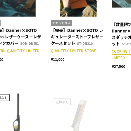
カセットガス
【数量限
】Danner×SOTO
【完売】Danner×SOTO レ
Danner
oto レザーケース＋レザ
ギュレーターストーブレザー
スダッチ
ンクカバー
ケースセット
ット
SOD-DN251
ST-DN310
ST-D
ERN
QUANTITY
LIMITED
QUANTITY
LIMITED
STOVE
COOKING 
LIMITED
00
¥11,000
¥27,500
庫なし
在庫なし
在庫なし