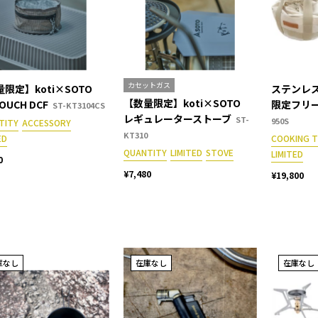
カセットガス
限定】koti×SOTO
ステンレス
【数量限定】koti×SOTO
OUCH DCF
限定フリ
ST-KT3104CS
レギュレーターストーブ
ST-
950S
TITY
ACCESSORY
KT310
ED
COOKING 
QUANTITY
LIMITED
STOVE
LIMITED
0
¥7,480
¥19,800
庫なし
在庫なし
在庫なし