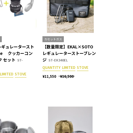
カセットガス
レギュレータースト
【数量限定】EKAL×SOTO
nge クッカーコン
レギュレーターストーブレン
ク セット
ジ
ST-
ST-EK340EL
QUANTITY
LIMITED
STOVE
LIMITED
STOVE
¥11,550
¥16,500