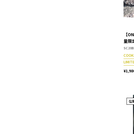
【ON
量限
SC20
COOK
LIMIT
¥1,98
在