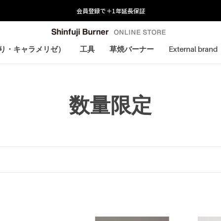
会員登録で＋1年延長保証
炙り・キャラメリゼ）
工具
草焼バーナー
External brand
炙り・キャラメリゼ）
数量限定