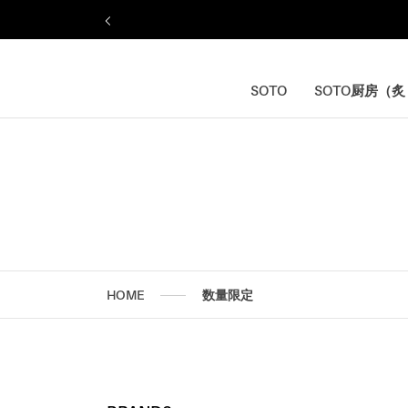
ス
キ
ッ
プ
し
SOTO
SOTO厨房（
SOTO
SOTO厨房（
て
コ
ン
テ
ン
ツ
に
移
動
す
HOME
数量限定
る