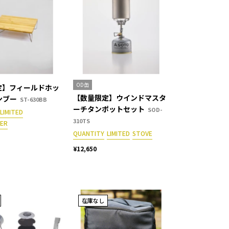
OD缶
定】フィールドホッ
【数量限定】ウインドマスタ
ンブー
ST-630BB
ーチタンポットセット
SOD-
LIMITED
310TS
HER
QUANTITY
LIMITED
STOVE
¥12,650
在庫なし