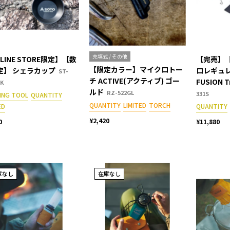
充填式 / その他
LINE STORE限定】【数
【完売】
【限定カラー】マイクロトー
定】 シェラカップ
ロレギュ
ST-
チ ACTIVE(アクティブ) ゴー
FUSION 
BK
ルド
RZ-522GL
331S
ING TOOL
QUANTITY
QUANTITY
LIMITED
TORCH
ED
QUANTITY
¥2,420
0
¥11,880
庫なし
在庫なし