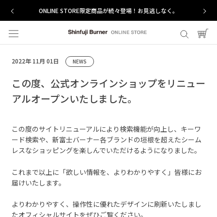
ス
ONLINE STORE限定商品が続々登場！お見逃しなく。
キ
ッ
プ
し
て
2022年 11月 01日
NEWS
コ
ン
この度、公式オンラインショップをリニュー
テ
アルオープンいたしました。
ン
ツ
に
この度のサイトリニューアルにより検索機能が向上し、キーワ
移
ード検索や、
新富士バーナー各ブランドの垣根を超えたシーム
動
レスなショッピングを
楽しんでいただけるようになりました。
す
る
これまで以上に「欲しい情報を、よりわかりやすく」皆様にお
届けいたします。
よりわかりやすく、操作性に優れたデザインに刷新いたしまし
たオフィシャルサイトをぜひご覧ください。