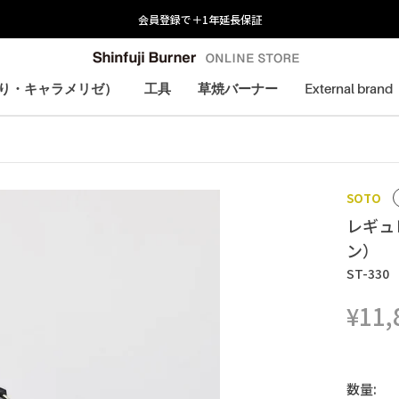
会員登録で＋1年延長保証
炙り・キャラメリゼ）
工具
草焼バーナー
External brand
炙り・キャラメリゼ）
SOTO
レギュ
ン）
ST-330
¥11,
数量: