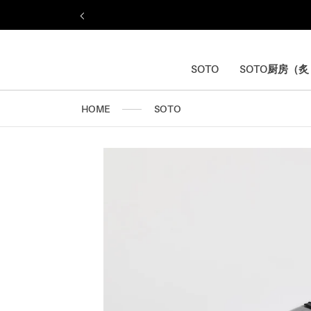
ス
キ
ッ
プ
し
SOTO
SOTO厨房（
SOTO
SOTO厨房（
て
コ
HOME
SOTO
ン
テ
ン
ツ
に
移
動
す
る