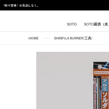
ス
キ
ッ
プ
し
SOTO
SOTO厨房（
SOTO
SOTO厨房（
て
コ
HOME
SHINFUJI BURNER(工具)
ン
テ
ン
ツ
に
移
動
す
る