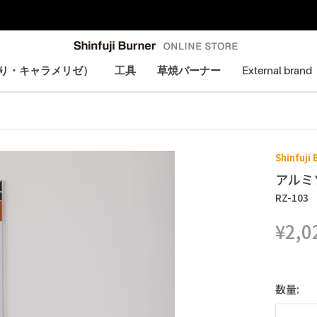
会員登録で＋1年延長保証
炙り・キャラメリゼ）
工具
草焼バーナー
External brand
炙り・キャラメリゼ）
Shinfuji
アルミ
RZ-103
¥2,0
数量: