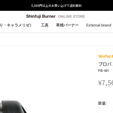
炙り・キャラメリゼ）
工具
草焼バーナー
External brand
炙り・キャラメリゼ）
Shinfuji
プロパ
PB-6H
¥7,5
数量: