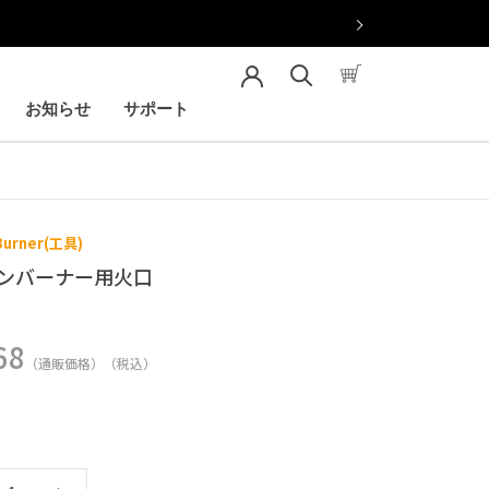
【期間
お知らせ
サポート
お知らせ
サポート
 Burner(工具)
ンバーナー用火口
68
（通販価格）（税込）