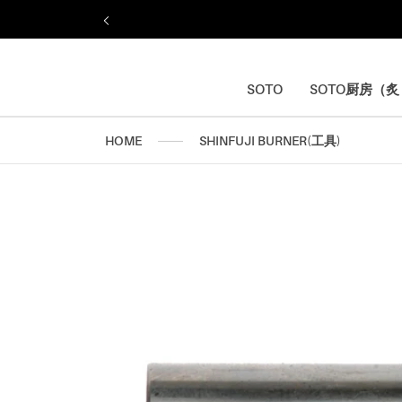
ス
5,000円以上のお買い上げで送料無料
キ
ッ
プ
し
SOTO
SOTO厨房（
SOTO
SOTO厨房（
て
コ
HOME
SHINFUJI BURNER(工具)
ン
テ
ン
ツ
に
移
動
す
る